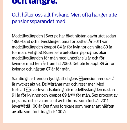
och längre.
Och håller oss allt friskare. Men ofta hänger inte
pensionssparandet med.
Medellivslängden i Sverige har ökat nästan oavbrutet sedan
1860-talet och utvecklingen bara fortsätter. År 2011 var
medel­­livs­längden knappt 84 år för kvinnor och nära 80 år
för män. Enligt SCBs senaste befolkningsprognos ökar
medellivslängden för män med unge­fär sju år och för
kvinnor med fem år fram till 2060. Det blir knappt 89 år för
kvinnor och nästan 87 år för män.
Samtidigt är trenden tydlig att dagens pensionärer också
är mycket aktiva. De tränar mer och reser mer. Med
fortsatt över­levnads­ökning blir medel­livs­längden nästan
91 år för kvinnor och knappt 89 år för män. Sex procent av
pojkarna och elva procent av flickorna som föds år 2011
lever till 100 år. Det finns forskare som menar att hälften
av alla som föds idag blir 100 år.