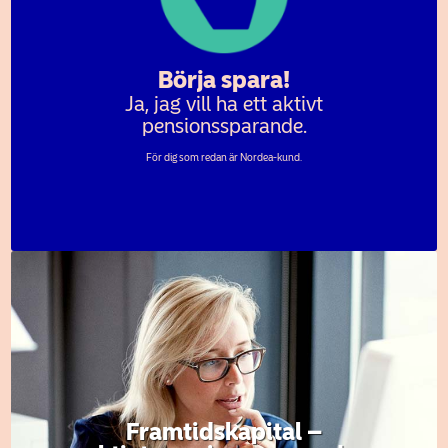
Börja spara!
Ja, jag vill ha ett aktivt
pensionssparande.
För dig som redan är Nordea-kund.
Framtidskapital –