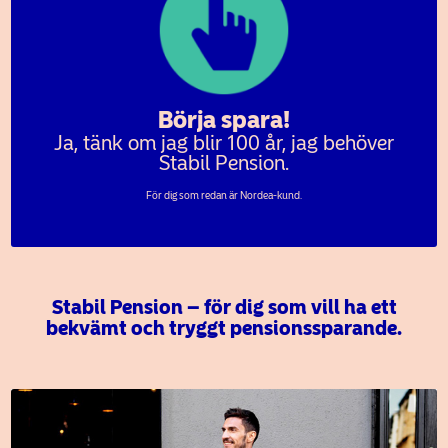
Börja spara!
Ja, tänk om jag blir 100 år, jag behöver
Stabil Pension.
För dig som redan är Nordea-kund.
Stabil Pension – för dig som vill ha ett
bekvämt och tryggt pensionssparande.